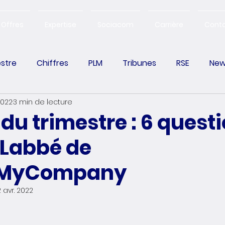
Offres
Expertise
Sociacom
Carrière
Cont
estre
Chiffres
PLM
Tribunes
RSE
New
 2022
3 min de lecture
Change Management
 du trimestre : 6 quest
 Labbé de
eMyCompany
2 avr. 2022