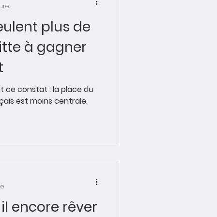
ture
eulent plus de
itte à gagner
t
ait ce constat : la place du
nçais est moins centrale.
re
il encore rêver