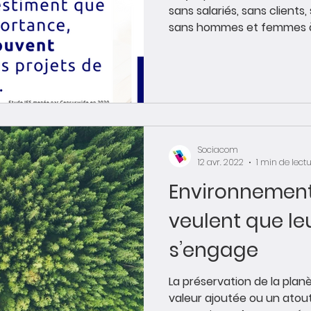
sans salariés, sans client
sans hommes et femmes à t
Sociacom
12 avr. 2022
1 min de lect
Environnement 
veulent que le
s’engage
La préservation de la plan
valeur ajoutée ou un atou