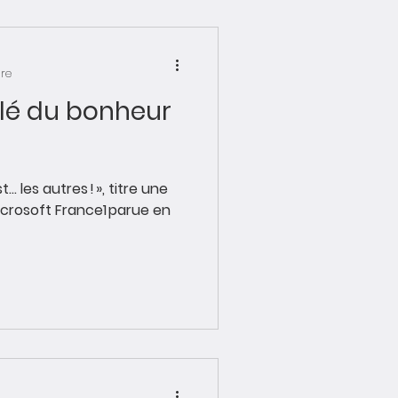
ure
 clé du bonheur
t… les autres ! », titre une
crosoft France1 parue en