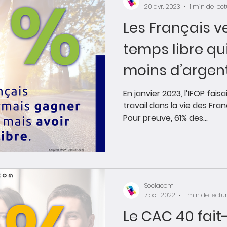
20 avr. 2023
1 min de lec
Les Français v
temps libre qu
moins d’argen
En janvier 2023, l’IFOP fais
travail dans la vie des Fra
Pour preuve, 61% des...
Sociacom
7 oct. 2022
1 min de lectu
Le CAC 40 fait-