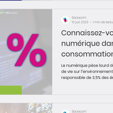
Sociacom
10 juil. 2023
1 min de lect
Connaissez-vo
numérique dan
consommation
?
Le numérique pèse lourd d
de vie sur l’environnement
responsable de 3,5% des ém
Sociacom