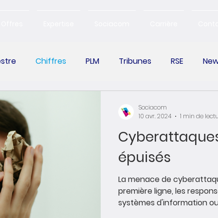
Offres
Expertise
Sociacom
Carrière
Cont
estre
Chiffres
PLM
Tribunes
RSE
New
Change Management
Sociacom
10 avr. 2024
1 min de lect
Cyberattaques : les RSSI so
épuisés
La menace de cyberattaque
première ligne, les respons
systèmes d'information ou R