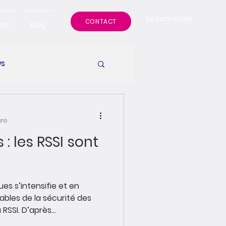
Se connecter
CONTACT
act
Blog
s
ure
nt
s s’intensifie et en
ables de la sécurité des
SSI. D’après...