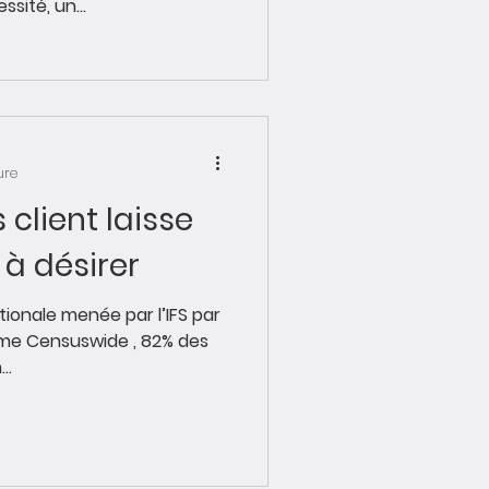
sité, un...
ure
client laisse
à désirer
ar l’IFS par
isme Censuswide , 82% des
..