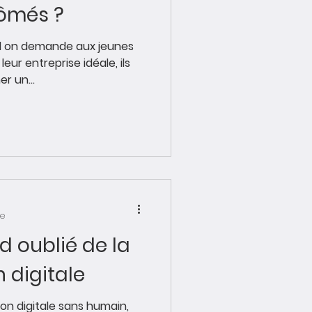
lômés ?
d on demande aux jeunes
eur entreprise idéale, ils
r un...
re
d oublié de la
 digitale
ion digitale sans humain,