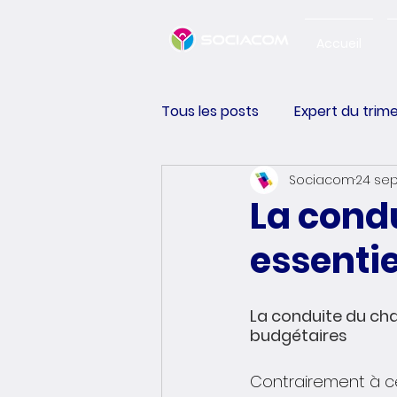
Accueil
Tous les posts
Expert du trim
Sociacom
24 sep
Happiness Performance
La condu
essentie
La conduite du ch
budgétaires
Contrairement à c