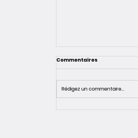
Commentaires
Rédigez un commentaire...
L'intelligence artificielle
au service de
l'accompagnement au
changement