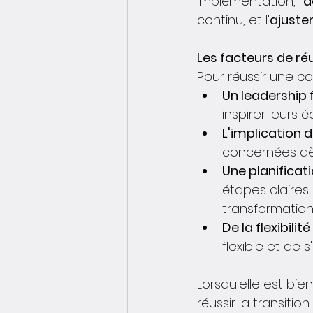
implémentation, l'
a
continu, et l'
ajuste
Les facteurs de ré
Pour réussir une c
Un leadership f
inspirer leurs 
L'implication 
concernées dès
Une planificati
étapes claires 
transformation
De la flexibilité 
flexible et de 
Lorsqu'elle est b
réussir la transition