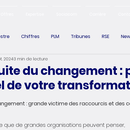
Offres
Expertise
Sociacom
Carrière
Cont
estre
Chiffres
PLM
Tribunes
RSE
New
t. 2024
3 min de lecture
Change Management
ite du changement : p
l de votre transforma
angement : grande victime des raccourcis et des 
e que de grandes organisations peuvent penser, 