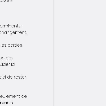
edback 
erminants :
e changement, 
les parties 
ec des 
ider la 
ial de rester 
seulement de 
rcer la 