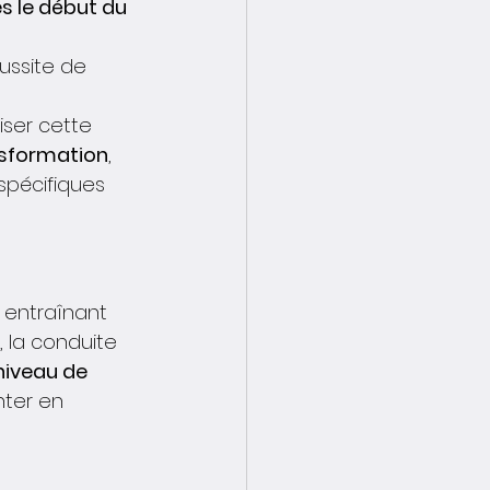
s le début du 
ussite de 
ser cette 
nsformation
, 
pécifiques 
 entraînant 
, la conduite 
niveau de 
nter en 