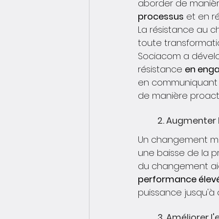
aborder de manière
processus
 et en r
La résistance au c
toute transformati
Sociacom a dévelop
résistance 
en enga
en communiquant e
de manière proacti
	2. Augmenter 
Un changement mal 
une baisse de la pr
du changement ai
performance élevé
puissance jusqu'à 
	3. Améliorer