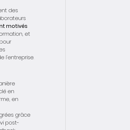
ent des 
aborateurs 
ont motivés
ormation, et 
 pour 
es 
 l'entreprise.
anière 
clé en 
rme, en 
égrées grâce 
vi post-