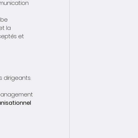
munication 
obe 
t la 
eptés et 
 dirigeants. 
 management 
nisationnel 