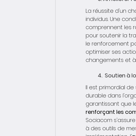
La réussite d'un 
individus. Une con
comprennent les r
pour soutenir la tr
le renforcement po
optimiser ses acti
changements et à co
	4.  Soutien à
Il est primordial 
durable dans l'org
garantissant que l
renforçant les co
Sociacom s'assure 
à des outils de mes