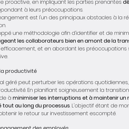
 proactive, en impliquant les parties prenantes 
dè
épondant à leurs préoccupations.
hangement est l'un des principaux obstacles à la ré
on.
pé une méthodologie afin d'identifier et de minimi
geant les collaborateurs bien en amont de la tra
fficacement, et en abordant les préoccupations s
ve.
la productivité
géré peut perturber les opérations quotidiennes,
oductivité. En planifiant soigneusement la transition
de à 
minimiser les interruptions et à maintenir un 
 tout au long du processus
. L'objectif étant de mo
obtenir le retour sur investissement escompté.
 l'engagement des employés