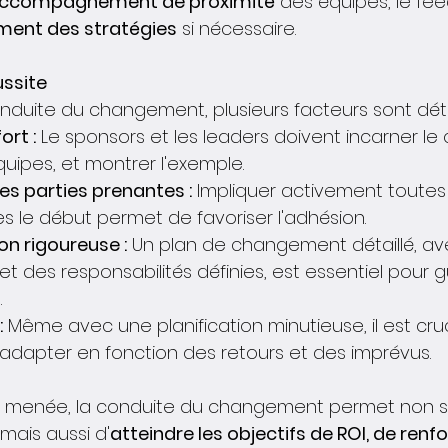
ccompagnement de proximité
 des équipes, le fe
ment des stratégies
 si nécessaire.
ussite
onduite du changement, plusieurs facteurs sont dét
ort :
 Le sponsors et les leaders doivent incarner l
équipes, et montrer l'exemple.
des parties prenantes :
 Impliquer activement toutes 
 le début permet de favoriser l'adhésion.
on rigoureuse :
 Un plan de changement détaillé, av
et des responsabilités définies, est essentiel pour gu
.
:
 Même avec une planification minutieuse, il est cruc
s'adapter en fonction des retours et des imprévus.
ien menée, la conduite du changement permet non 
 mais aussi d'
atteindre les objectifs de ROI, de renfo