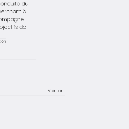
 conduite du 
herchant à 
ccompagne 
jectifs de 
ion
Voir tout