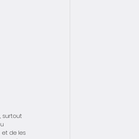
 surtout 
du 
et de les 