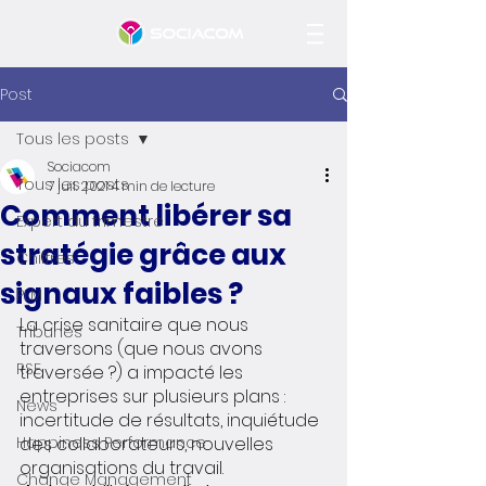
Post
Tous les posts
Sociacom
Tous les posts
7 juil. 2021
4 min de lecture
Comment libérer sa
Expert du trimestre
stratégie grâce aux
Chiffres
signaux faibles ?
PLM
La crise sanitaire que nous 
Tribunes
traversons (que nous avons 
RSE
traversée ?) a impacté les 
entreprises sur plusieurs plans : 
News
incertitude de résultats, inquiétude 
Happiness Performance
des collaborateurs, nouvelles 
organisations du travail. 
Change Management