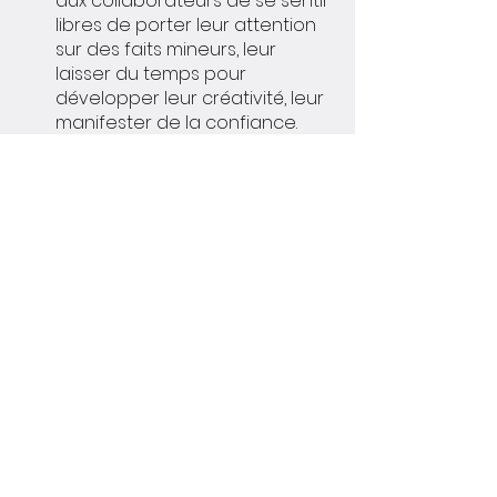
aux collaborateurs de se sentir 
libres de porter leur attention 
sur des faits mineurs, leur 
laisser du temps pour 
développer leur créativité, leur 
manifester de la confiance. 
Comment interpréter 
les signaux faibles ? 
Selon 
Nicolas Lesca
, professeur au 
Centre d’Etude et de Recherche 
Appliquée à la Gestion (CERAG) de 
l’Université de Grenoble, un signal 
faible est perçu lorsqu’il est 
confronté au groupe. 
Un signal faible 
« ne peut pas être 
détecté et interprété par une 
personne isolée, travaillant dans 