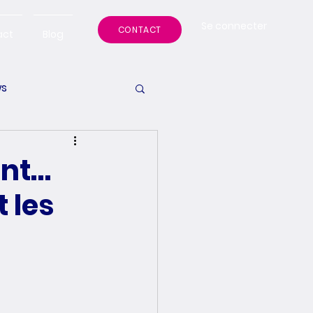
Se connecter
CONTACT
act
Blog
s
ient…
 les