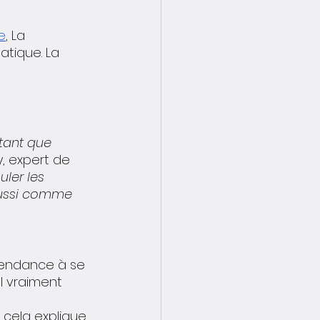
e
, La 
tique. La 
tant que 
, expert de 
ler les 
aussi comme 
 tendance à se 
l vraiment 
Et cela explique 