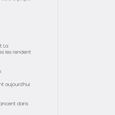
. La 
ues les rendent 
. 
nt aujourd’hui 
lancent dans 