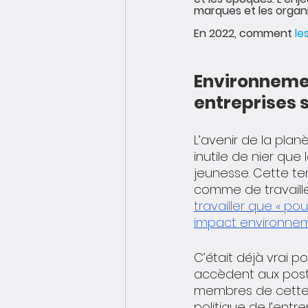
marques et les organi
En 2022, comment 
le
Environnement
entreprises 
L’avenir de la plan
inutile de nier qu
jeunesse. Cette t
comme de travailleur
travailler que « po
impact environnemen
C’était déjà vrai p
accèdent aux post
membres de cette 
politique de l’ent