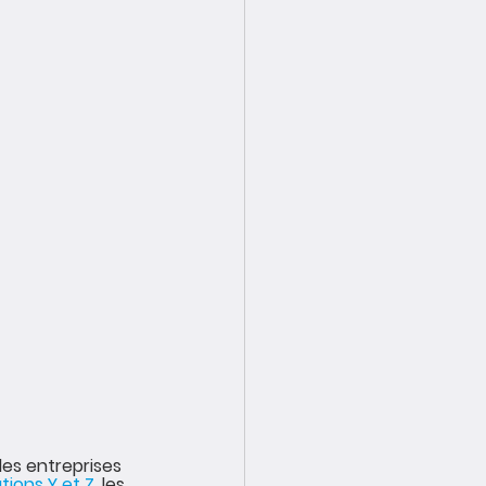
es entreprises 
tions Y et Z
, les 