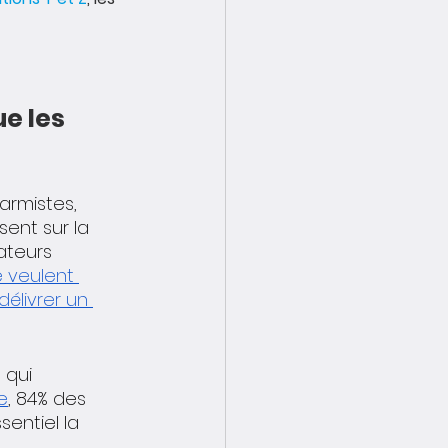
e les 
armistes, 
ent sur la 
ateurs 
 veulent 
élivrer un 
 qui 
e
, 84% des 
entiel la 