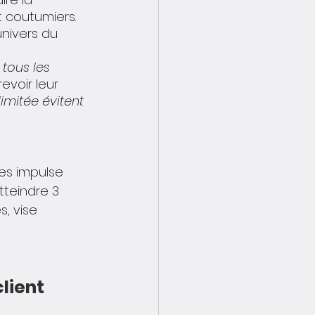
 coutumiers. 
nivers du 
 tous les 
evoir leur 
imitée évitent 
nes impulse 
tteindre 3 
, vise 
lient