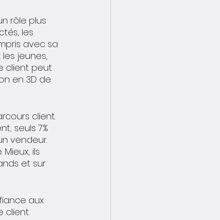
un rôle plus 
tés, les 
ompris avec sa 
 les jeunes, 
e client peut 
ion en 3D de 
cours client. 
nt, seuls 7% 
un vendeur. 
Mieux, ils 
nds et sur 
fiance aux 
client. 