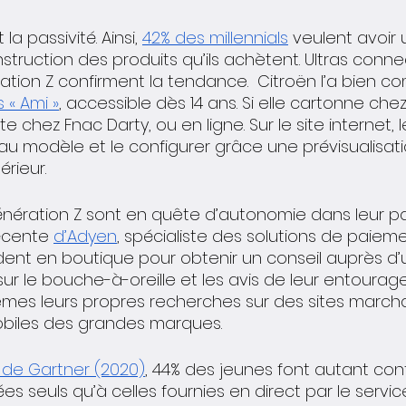
a passivité. Ainsi, 
42% des millennials
 veulent avoir 
struction des produits qu’ils achètent. Ultras connec
ation Z confirment la tendance.  Citroën l’a bien c
 « Ami »
, accessible dès 14 ans. Si elle cartonne chez
te chez Fnac Darty, ou en ligne. Sur le site internet, l
au modèle et le configurer grâce une prévisualisat
érieur. 
énération Z sont en quête d’autonomie dans leur par
écente 
d’Adyen
, spécialiste des solutions de paieme
dent en boutique pour obtenir un conseil auprès d’
ur le bouche-à-oreille et les avis de leur entourage. 
mes leurs propres recherches sur des sites marcha
obiles des grandes marques.
 de Gartner (2020)
, 44% des jeunes font autant con
s seuls qu’à celles fournies en direct par le service 