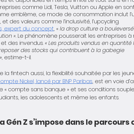
reprises comme Lidl, Tesla, Vuitton ou Apple en sont
mme emblème, ce mode de consommation inclut l’u
et des valeurs comme l’inclusivité, l’upcycling. 
s, expert du concept
, «
 la drop culture a bouleversé
tion ».
 Le phénomène pousserait les entreprises à r
 et des invendus. 
« Les produits vendus en quantité l
eposer des stocks qui contribuent à la gabegie 
»
, estime-t-il.
la fintech aussi, la flexibilité souhaitée par les jeu
compte Nickel, lancé par BNP Paribas
, est en voie d’a
. Le « compte sans banque » et ses conditions souples
udiants, les adolescents et même les enfants. 
la Gén Z s’impose dans le parcours c