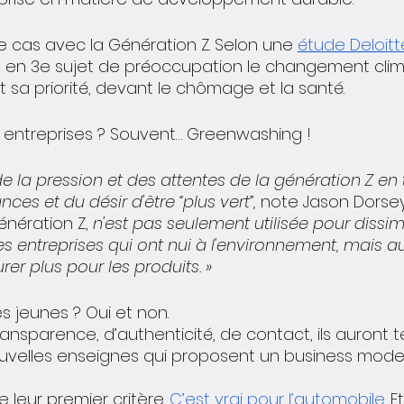
e cas avec la Génération Z. Selon une 
étude Deloitt
 en 3e sujet de préoccupation le changement clima
t sa priorité, devant le chômage et la santé. 
entreprises ? Souvent… Greenwashing ! 
e la pression et des attentes de la génération Z en 
ces et du désir d'être “plus vert”,
 note Jason Dorsey
nération Z, 
n'est pas seulement utilisée pour dissimu
s entreprises qui ont nui à l'environnement, mais 
rer plus pour les produits. »
s jeunes ? Oui et non.
ransparence, d’authenticité, de contact, ils auront
uvelles enseignes qui proposent un business mode
e leur premier critère. 
C’est vrai pour l’automobile
. 