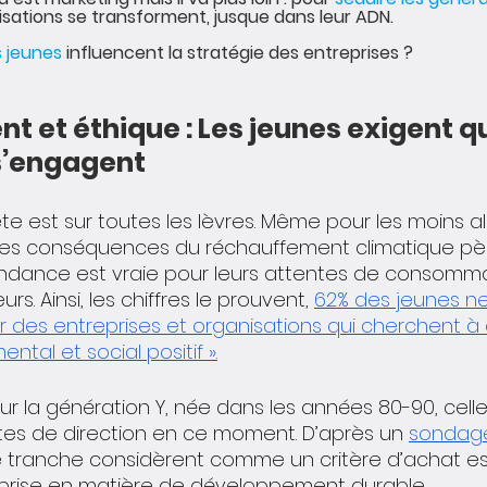
sations se transforment, jusque dans leur ADN. 
s jeunes
 influencent la stratégie des entreprises ?
 et éthique : Les jeunes exigent qu
s’engagent
ète est sur toutes les lèvres. Même pour les moins al
e les conséquences du réchauffement climatique pès
endance est vraie pour leurs attentes de consomm
s. Ainsi, les chiffres le prouvent, 
62% des jeunes ne
ur des entreprises et organisations qui cherchent à d
tal et social positif ».
our la génération Y, née dans les années 80-90, celle
es de direction en ce moment. D’après un 
sondag
tranche considèrent comme un critère d’achat ess
reprise en matière de développement durable.