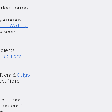
a location de 
que de les 
r de We Play 
t super 
clients, 
 18-24 ans
tionné. 
Ouigo 
ctif faire 
dans le monde 
nfectionnés 
re la 