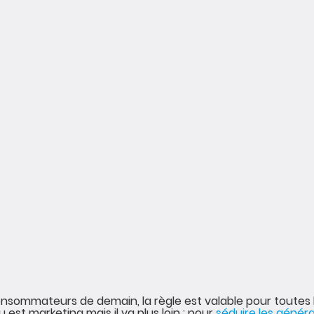
onsommateurs de demain, la règle est valable pour toutes l
 est marketing mais il va plus loin : pour 
séduire les généra