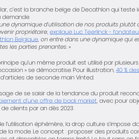
ar, c’est la branche belge de Decathlon qui teste l
la demande. 
 une dynamique d’utilisation de nos produits plutôt 
venir propriétaire
, 
explique Luc Teerlinck - fondateu
thlon Belgique
, 
on entre dans une dynamique qui es
es les parties prenantes.
 »
principe qu’un même produit est utilisé par plusieurs 
casion » se démocratise. Pour illustration, 
40 % des
 d’articles de seconde main Vinted. 
age de se saisir de la tendance du produit recondi
ploiement d’une offre de back market
, avec pour obje
 de clients par an dès 2023.
e l’utilisation éphémère, la drop culture s’impose 
 de la mode. Le concept : proposer des produits co
s et disponibles en temps limité. Le tout sans en fai