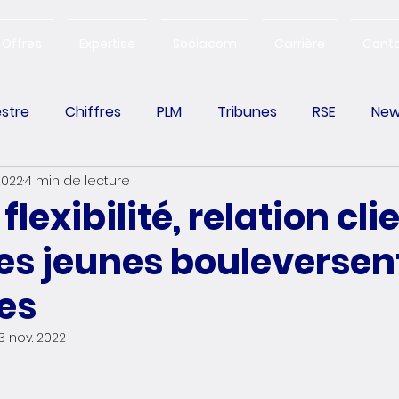
Offres
Expertise
Sociacom
Carrière
Cont
estre
Chiffres
PLM
Tribunes
RSE
New
2022
4 min de lecture
Change Management
flexibilité, relation cl
es jeunes bouleversent
es
3 nov. 2022