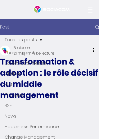
Post
Tous les posts
Sociacom
Tous les posts
21 mai
1 min de lecture
Transformation &
Expert du trimestre
adoption : le rôle décisif
Chiffres
du middle
PLM
management
Tribunes
RSE
News
Happiness Performance
Change Management