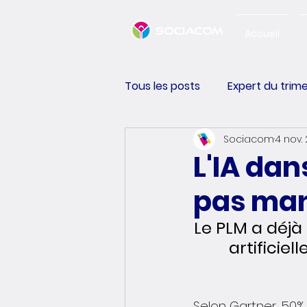
Accueil
Tous les posts
Expert du trim
Sociacom
4 nov.
Happiness Performance
L'IA dan
pas ma
Le PLM a déjà 
artificie
Selon Gartner, 50% 