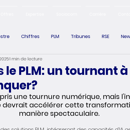
Offres
Expertise
Sociacom
Carrière
Cont
estre
Chiffres
PLM
Tribunes
RSE
New
 2025
1 min de lecture
Change Management
s le PLM: un tournant à
nquer?
pris une tournure numérique, mais l’in
lle devrait accélérer cette transformat
manière spectaculaire.
des solutions PLM  intégreront des capacités d'IA g