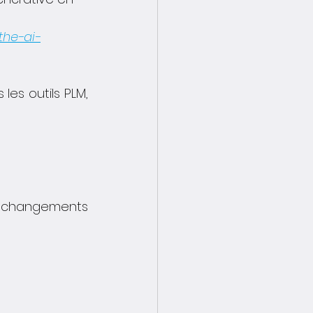
the-ai-
es outils PLM, 
 changements 