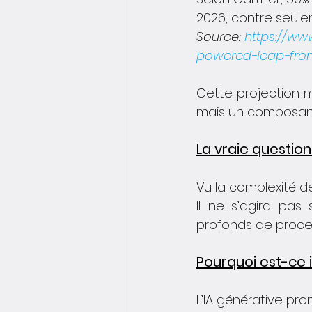
2026, contre seule
Source: 
https://ww
powered-leap-from
Cette projection mo
mais un composant
La vraie question 
Vu la complexité d
Il ne s’agira pa
profonds de proce
Pourquoi est-ce
L’IA générative pr