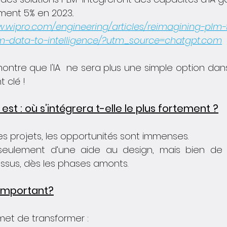
ment 5% en 2023..
w.wipro.com/engineering/articles/reimagining-plm-
-data-to-intelligence/?utm_source=chatgpt.com
ntre que l'IA  ne sera plus une simple option dans l
 clé !
est : où s’intégrera t-elle le plus fortement ?
es projets, les opportunités sont immenses.
s seulement d’une aide au design, mais bien de
ssus, dès les phases amonts.
 important?
omet de transformer :