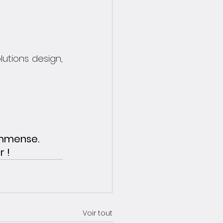
tions design, 
 immense.
r !
Voir tout