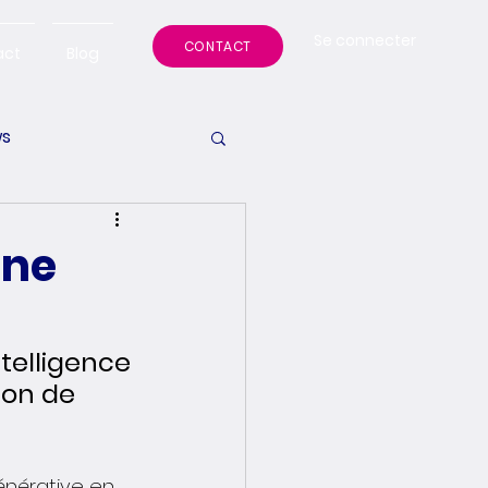
Se connecter
CONTACT
act
Blog
s
 ne
telligence 
ion de 
énérative en 